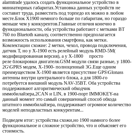
alarmtrade удалось создать функциональное устройство в
миниатюрных габаритах.Установка данных устройств не
составит труда, разместить под торпедо их можно в любом
месте.Блок X1900 немного больше по габаритам, но гораздо
меньше чем у конкурентов.Главные отличия конечно в
функциональности, оба устройства работают с метками BT
760 по Bluetoth каналу, соответственно предполагается
возможность использования смартфона, как метки.
Комлектации схожие: 2 метки, чехол, провода подключения,
датчик Т, но у X-1900 есть релейный модуль RMD-5M(
модифицированная версия), а у X-1800
просто
реле блокировки двигателя.GSM модули связи разные, у 1800-
2G\GPRS модем, X-1900- полноценный 3G.Еще одним
преимуществом X-1900 является присутствие GPS\Glonass
антенны внутри центрального блока, а для 1800-го
потребуется внешний модуль NAV-35BT. Оба устройства
поддерживают алгоритмический обходчик
иммобилайзера,2СAN и LIN, в 1900-порт IMMOKEY-на
данный момент это самый совершенный способ обхода
штатного иммобилайзера, поддерживает огромное количество
моделей неподвластных конкурентам...
Подведем итог: устройства схожи,но 1900 намного более
функциональное и сложное устройство, что и объясняет его
стоимость.