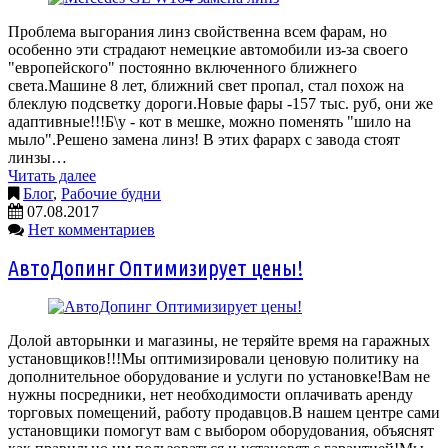
Проблема выгорания линз свойственна всем фарам, но
особенно эти страдают немецкие автомобили из-за своего
"европейского" постоянно включенного ближнего
света.Машине 8 лет, ближний свет пропал, стал похож на
блеклую подсветку дороги.Новые фары -157 тыс. руб, они же
адаптивные!!!Б\у - кот в мешке, можно поменять "шило на
мыло".Решено замена линз! В этих фарарх с завода стоят
линзы…
Читать далее
Блог
,
Рабочие будни
07.08.2017
Нет комментариев
АвтоДопинг Оптимизирует цены!
Долой авторынки и магазины, не теряйте время на гаражных
установщиков!!!Мы оптимизировали ценовую политику на
дополнительное оборудование и услуги по установке!Вам не
нужны посредники, нет необходимости оплачивать аренду
торговых помещений, работу продавцов.В нашем центре сами
установщики помогут вам с выбором оборудования, объяснят