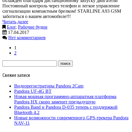
охлажден благодаря дистанционному запуску двигателя!
Постоянный контроль через телефон и легкое управление
сигнализации компактным брелком! STARLINE A93 GSM
заботиться о вашем автомобиле!!!
Читать далее
Блог
,
Рабочие будни
17.04.2017
Нет комментариев
1
2
Свежие записи
Видеорегистраторы Pandora 2Cam
Pandora UF-4G BT
Новая мощная программно-аппаратная платформа
Pandora HX скоро заменит предыдущую
Pandora Band и Pandora D-035 теперь с поддержкой
Bluetooth 4.2
Новые возможности современного GPS-трекера Pandora
NAV-11