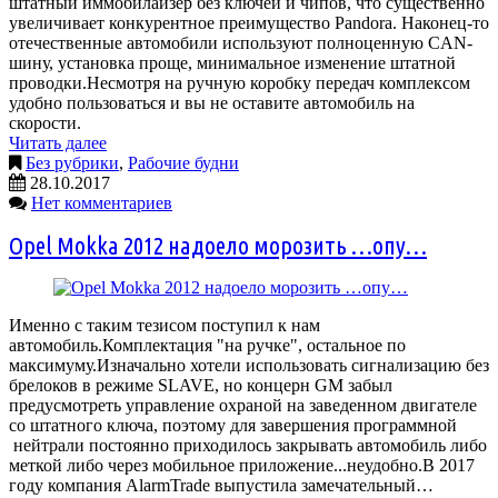
штатный иммобилайзер без ключей и чипов, что существенно
увеличивает конкурентное преимущество Pandora. Наконец-то
отечественные автомобили используют полноценную CAN-
шину, установка проще, минимальное изменение штатной
проводки.Несмотря на ручную коробку передач комплексом
удобно пользоваться и вы не оставите автомобиль на
скорости.
Читать далее
Без рубрики
,
Рабочие будни
28.10.2017
Нет комментариев
Opel Mokka 2012 надоело морозить …опу…
Именно с таким тезисом поступил к нам
автомобиль.Комплектация "на ручке", остальное по
максимуму.Изначально хотели использовать сигнализацию без
брелоков в режиме SLAVE, но концерн GM забыл
предусмотреть управление охраной на заведенном двигателе
со штатного ключа, поэтому для завершения программной
нейтрали постоянно приходилось закрывать автомобиль либо
меткой либо через мобильное приложение...неудобно.В 2017
году компания AlarmTrade выпустила замечательный…